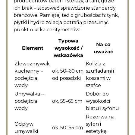
producentów baterii i stelaży, a tam, gdzie
ich brak – stosować sprawdzone standardy
branżowe. Pamiętaj też o grubościach: tynk,
płytki i hydroizolacja potrafią przesunąć
punkt o kilka centymetrów.
Typowa
Na co
Element
wysokość /
uważać
wskazówka
Zlewozmywak
Kolizja z
kuchenny –
ok. 50–60 cm
szufladami i
podejścia
od posadzki
koszami w
wody
szafce
Umywalka –
Dobór do
podejścia
ok. 55–65 cm
wysokości
wody
blatu i syfonu
Rezerwa na
Odpływ
syfon i
ok. 50–55 cm
umywalki
estetykę