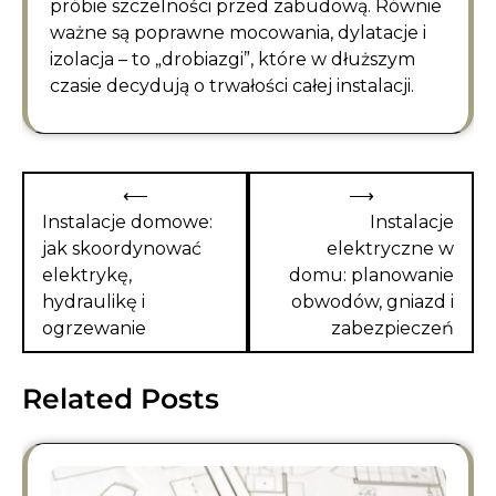
próbie szczelności przed zabudową. Równie
ważne są poprawne mocowania, dylatacje i
izolacja – to „drobiazgi”, które w dłuższym
czasie decydują o trwałości całej instalacji.
Nawigacja
⟵
⟶
wpisu
Instalacje domowe:
Instalacje
jak skoordynować
elektryczne w
elektrykę,
domu: planowanie
hydraulikę i
obwodów, gniazd i
ogrzewanie
zabezpieczeń
Related Posts