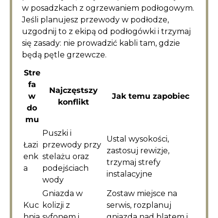
w posadzkach z ogrzewaniem podłogowym.
Jeśli planujesz przewody w podłodze,
uzgodnij to z ekipą od podłogówki i trzymaj
się zasady: nie prowadzić kabli tam, gdzie
będą pętle grzewcze.
Stre
fa
Najczęstszy
w
Jak temu zapobiec
konflikt
do
mu
Puszki i
Ustal wysokości,
Łazi
przewody przy
zastosuj rewizje,
enk
stelażu oraz
trzymaj strefy
a
podejściach
instalacyjne
wody
Gniazda w
Zostaw miejsce na
Kuc
kolizji z
serwis, rozplanuj
hnia
syfonem i
gniazda nad blatem i