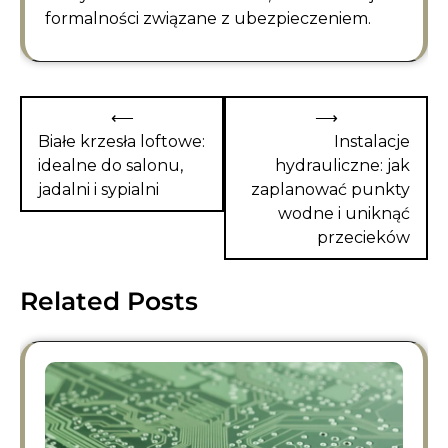
formalności związane z ubezpieczeniem.
Nawigacja
⟵
⟶
wpisu
Białe krzesła loftowe:
Instalacje
idealne do salonu,
hydrauliczne: jak
jadalni i sypialni
zaplanować punkty
wodne i uniknąć
przecieków
Related Posts