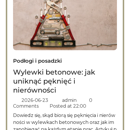
Podłogi i posadzki
Wylewki betonowe: jak
uniknąć pęknięć i
nierówności
2026-06-23
admin
0
Comments
Posted at
22:00
Dowiedz się, skąd biorą się pęknięcia i nierów
ności w wylewkach betonowych oraz jak im
zapobiegać na każdym etapie prac. Artykuł p