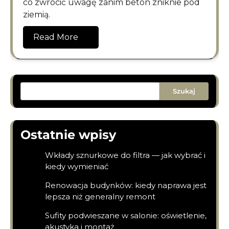
co zwrócić uwagę zanim beton zniknie pod
ziemią.
Read More
Szukaj
Ostatnie wpisy
Wkłady sznurkowe do filtra — jak wybrać i
kiedy wymieniać
Renowacja budynków: kiedy naprawa jest
lepsza niż generalny remont
Sufity podwieszane w salonie: oświetlenie,
akustyka i montaż