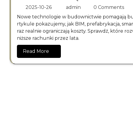
2025-10-26
admin
0 Comments
Nowe technologie w budownictwie pomagają budować szybciej, dokładniej i taniej w utrzymaniu. W a
rtykule pokazujemy, jak BIM, prefabrykacja, smar
raz realnie ograniczają koszty. Sprawdź, które r
niższe rachunki przez lata.
Read More