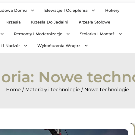
udowa Domu
Elewacje I Ocieplenia
Hokery
Krzesła
Krzesła Do Jadalni
Krzesła Stołowe
Remonty I Modernizacje
Stolarka I Montaż
i I Nadzór
Wykończenia Wnętrz
oria:
Nowe techn
Home
Materiały i technologie
Nowe technologie