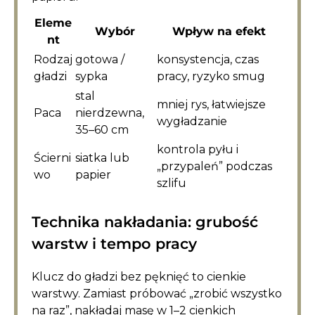
Eleme
Wybór
Wpływ na efekt
nt
Rodzaj
gotowa /
konsystencja, czas
gładzi
sypka
pracy, ryzyko smug
stal
mniej rys, łatwiejsze
Paca
nierdzewna,
wygładzanie
35–60 cm
kontrola pyłu i
Ścierni
siatka lub
„przypaleń” podczas
wo
papier
szlifu
Technika nakładania: grubość
warstw i tempo pracy
Klucz do gładzi bez pęknięć to cienkie
warstwy. Zamiast próbować „zrobić wszystko
na raz”, nakładaj masę w 1–2 cienkich