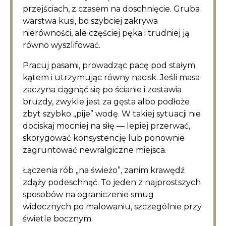
przejściach, z czasem na doschnięcie. Gruba
warstwa kusi, bo szybciej zakrywa
nierówności, ale częściej pęka i trudniej ją
równo wyszlifować.
Pracuj pasami, prowadząc pacę pod stałym
kątem i utrzymując równy nacisk. Jeśli masa
zaczyna ciągnąć się po ścianie i zostawia
bruzdy, zwykle jest za gęsta albo podłoże
zbyt szybko „pije” wodę. W takiej sytuacji nie
dociskaj mocniej na siłę — lepiej przerwać,
skorygować konsystencję lub ponownie
zagruntować newralgiczne miejsca.
Łączenia rób „na świeżo”, zanim krawędź
zdąży podeschnąć. To jeden z najprostszych
sposobów na ograniczenie smug
widocznych po malowaniu, szczególnie przy
świetle bocznym.