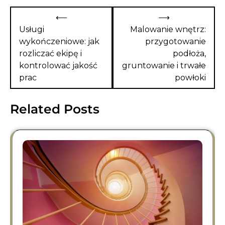
Nawigacja
⟵
⟶
wpisu
Usługi
Malowanie wnętrz:
wykończeniowe: jak
przygotowanie
rozliczać ekipę i
podłoża,
kontrolować jakość
gruntowanie i trwałe
prac
powłoki
Related Posts