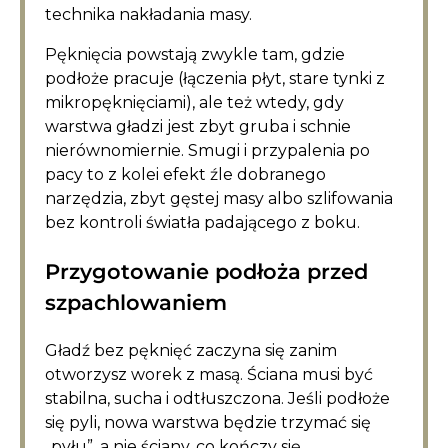
technika nakładania masy.
Pęknięcia powstają zwykle tam, gdzie
podłoże pracuje (łączenia płyt, stare tynki z
mikropęknięciami), ale też wtedy, gdy
warstwa gładzi jest zbyt gruba i schnie
nierównomiernie. Smugi i przypalenia po
pacy to z kolei efekt źle dobranego
narzędzia, zbyt gęstej masy albo szlifowania
bez kontroli światła padającego z boku.
Przygotowanie podłoża przed
szpachlowaniem
Gładź bez pęknięć zaczyna się zanim
otworzysz worek z masą. Ściana musi być
stabilna, sucha i odtłuszczona. Jeśli podłoże
się pyli, nowa warstwa będzie trzymać się
„pyłu”, a nie ściany, co kończy się