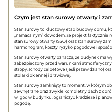
Czym jest stan surowy otwarty i za
Stan surowy to kluczowy etap budowy domu, któ
„namacalnym” dowodem, że projekt faktycznie rośn
stan surowy otwarty (SSO) oraz stan surowy zam
harmonogram, koszty, ryzyko pogodowe i sposób
Stan surowy otwarty oznacza, że budynek ma wy
zabezpieczony przed warunkami atmosferycznym
stropy, schody żelbetowe (jeśli przewidziano) or
stolarki okiennej i drzwiowej.
Stan surowy zamknięty to moment, w którym obie
zewnętrzne oraz zwykle kompletny dach z obrób
wilgoć w budynku, ograniczyć kradzieże i plano
pogodę.