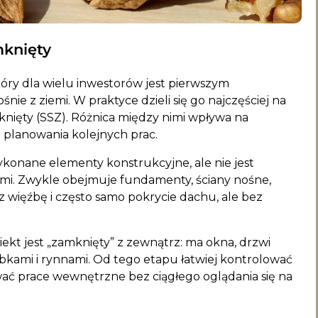
mknięty
ry dla wielu inwestorów jest pierwszym
ie z ziemi. W praktyce dzieli się go najczęściej na
knięty (SSZ). Różnica między nimi wpływa na
 planowania kolejnych prac.
konane elementy konstrukcyjne, ale nie jest
i. Zwykle obejmuje fundamenty, ściany nośne,
az więźbę i często samo pokrycie dachu, ale bez
kt jest „zamknięty” z zewnątrz: ma okna, drzwi
kami i rynnami. Od tego etapu łatwiej kontrolować
wać prace wewnętrzne bez ciągłego oglądania się na