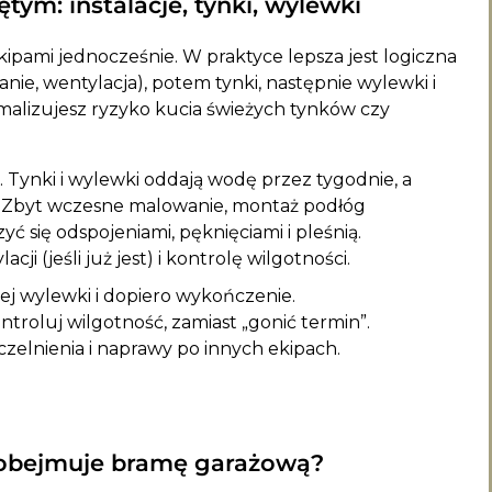
ym: instalacje, tynki, wylewki
ekipami jednocześnie. W praktyce lepsza jest logiczna
anie, wentylacja), potem tynki, następnie wylewki i
alizujesz ryzyko kucia świeżych tynków czy
Tynki i wylewki oddają wodę przez tygodnie, a
ji. Zbyt wczesne malowanie, montaż podłóg
się odspojeniami, pęknięciami i pleśnią.
i (jeśli już jest) i kontrolę wilgotności.
iej wylewki i dopiero wykończenie.
troluj wilgotność, zamiast „gonić termin”.
czelnienia i naprawy po innych ekipach.
 obejmuje bramę garażową?