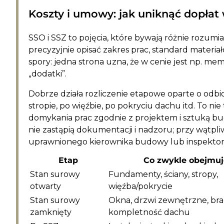
Koszty i umowy: jak uniknąć dopłat 
SSO i SSZ to pojęcia, które bywają różnie roz
precyzyjnie opisać zakres prac, standard materiał
spory: jedna strona uzna, że w cenie jest np. me
„dodatki”.
Dobrze działa rozliczenie etapowe oparte o odb
stropie, po więźbie, po pokryciu dachu itd. To n
domykania prac zgodnie z projektem i sztuką bu
nie zastąpią dokumentacji i nadzoru; przy wątpliw
uprawnionego kierownika budowy lub inspektor
Etap
Co zwykle obejmuj
Stan surowy
Fundamenty, ściany, stropy,
otwarty
więźba/pokrycie
Stan surowy
Okna, drzwi zewnętrzne, br
zamknięty
kompletność dachu