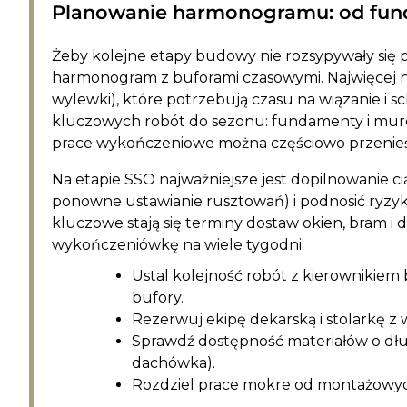
Planowanie harmonogramu: od fu
Żeby kolejne etapy budowy nie rozsypywały się 
harmonogram z buforami czasowymi. Najwięcej ni
wylewki), które potrzebują czasu na wiązanie i s
kluczowych robót do sezonu: fundamenty i murow
prace wykończeniowe można częściowo przenieść
Na etapie SSO najważniejsze jest dopilnowanie cią
ponowne ustawianie rusztowań) i podnosić ryzyko
kluczowe stają się terminy dostaw okien, bram i d
wykończeniówkę na wiele tygodni.
Ustal kolejność robót z kierownikiem
bufory.
Rezerwuj ekipę dekarską i stolarkę z
Sprawdź dostępność materiałów o dłu
dachówka).
Rozdziel prace mokre od montażowych