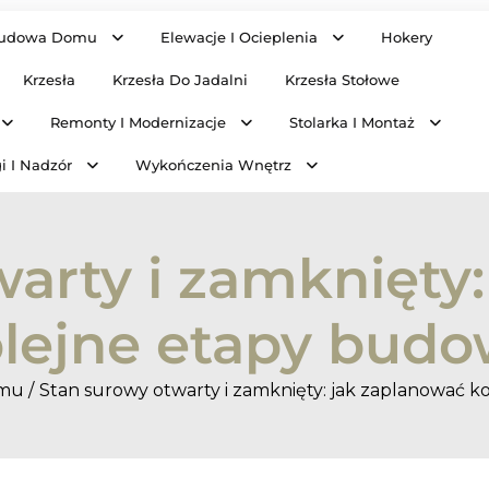
udowa Domu
Elewacje I Ocieplenia
Hokery
Krzesła
Krzesła Do Jadalni
Krzesła Stołowe
Remonty I Modernizacje
Stolarka I Montaż
i I Nadzór
Wykończenia Wnętrz
arty i zamknięty
lejne etapy bud
mu
Stan surowy otwarty i zamknięty: jak zaplanować 