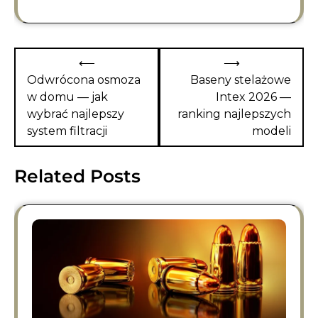
Nawigacja
⟵
⟶
wpisu
Odwrócona osmoza
Baseny stelażowe
w domu — jak
Intex 2026 —
wybrać najlepszy
ranking najlepszych
system filtracji
modeli
Related Posts