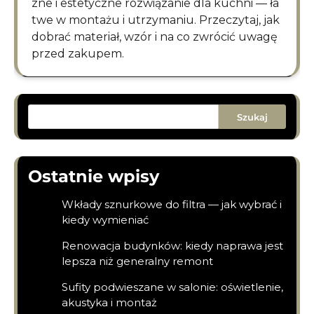
zne i estetyczne rozwiązanie dla kuchni — ła
twe w montażu i utrzymaniu. Przeczytaj, jak
dobrać materiał, wzór i na co zwrócić uwagę
przed zakupem.
Szukaj
Ostatnie wpisy
Wkłady sznurkowe do filtra — jak wybrać i
kiedy wymieniać
Renowacja budynków: kiedy naprawa jest
lepsza niż generalny remont
Sufity podwieszane w salonie: oświetlenie,
akustyka i montaż