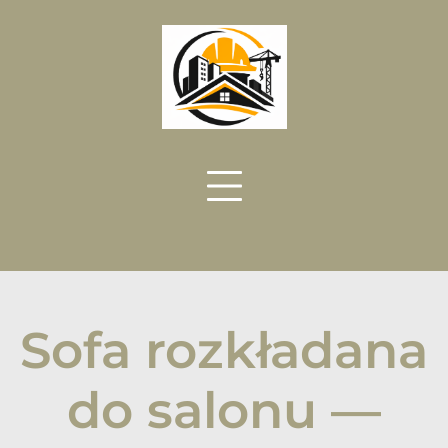
Skip
to
content
Sofa rozkładana
do salonu —