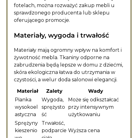
fotelach, można rozważyć zakup mebli u
sprawdzonego producenta lub sklepu
oferującego promocje.
Materiały, wygoda i trwałość
Materiały mają ogromny wpływ na komfort i
żywotność mebla. Tkaniny odporne na
zabrudzenia będą lepsze w domu z dziećmi,
skóra ekologiczna łatwa do utrzymania w
czystości, a welur doda salonowi elegancji.
Materiał
Zalety
Wady
Pianka
Wygoda,
Może się odkształcać
wysokoel
sprężysto
przy intensywnym
astyczna
ść
użytkowaniu
Sprężyny
Trwałość,
kieszenio
podparcie
Wyższa cena
we
ciała