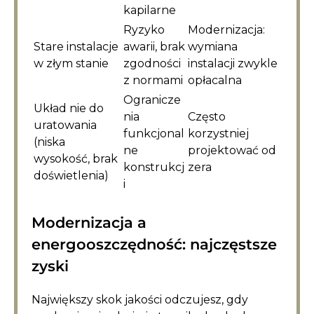
kapilarne
Ryzyko
Modernizacja:
Stare instalacje
awarii, brak
wymiana
w złym stanie
zgodności
instalacji zwykle
z normami
opłacalna
Ogranicze
Układ nie do
nia
Często
uratowania
funkcjonal
korzystniej
(niska
ne
projektować od
wysokość, brak
konstrukcj
zera
doświetlenia)
i
Modernizacja a
energooszczędność: najczęstsze
zyski
Największy skok jakości odczujesz, gdy