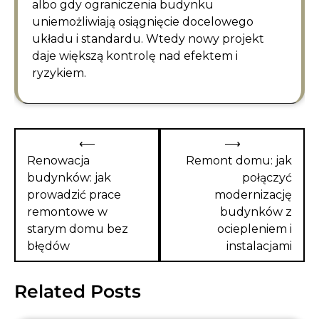
albo gdy ograniczenia budynku
uniemożliwiają osiągnięcie docelowego
układu i standardu. Wtedy nowy projekt
daje większą kontrolę nad efektem i
ryzykiem.
Nawigacja
⟵
⟶
wpisu
Renowacja
Remont domu: jak
budynków: jak
połączyć
prowadzić prace
modernizację
remontowe w
budynków z
starym domu bez
ociepleniem i
błędów
instalacjami
Related Posts