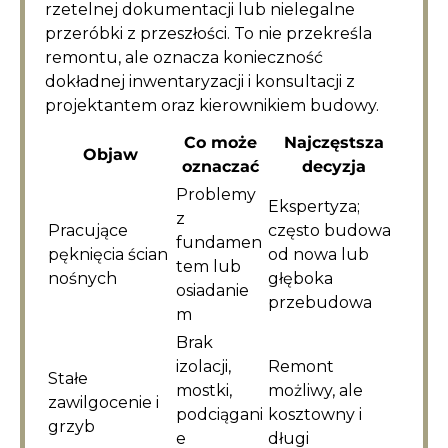
rzetelnej dokumentacji lub nielegalne
przeróbki z przeszłości. To nie przekreśla
remontu, ale oznacza konieczność
dokładnej inwentaryzacji i konsultacji z
projektantem oraz kierownikiem budowy.
Co może
Najczęstsza
Objaw
oznaczać
decyzja
Problemy
Ekspertyza;
z
Pracujące
często budowa
fundamen
pęknięcia ścian
od nowa lub
tem lub
nośnych
głęboka
osiadanie
przebudowa
m
Brak
izolacji,
Remont
Stałe
mostki,
możliwy, ale
zawilgocenie i
podciągani
kosztowny i
grzyb
e
długi