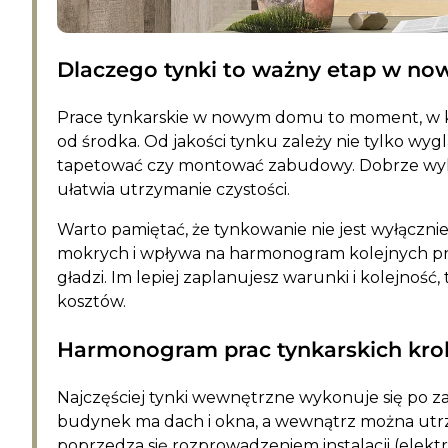
Dlaczego tynki to ważny etap w 
Prace tynkarskie w nowym domu to moment, w k
od środka. Od jakości tynku zależy nie tylko wyglą
tapetować czy montować zabudowy. Dobrze wyko
ułatwia utrzymanie czystości.
Warto pamiętać, że tynkowanie nie jest wyłączni
mokrych i wpływa na harmonogram kolejnych pra
gładzi. Im lepiej zaplanujesz warunki i kolejnoś
kosztów.
Harmonogram prac tynkarskich kro
Najczęściej tynki wewnętrzne wykonuje się po 
budynek ma dach i okna, a wewnątrz można utrz
poprzedza się rozprowadzeniem instalacji (elekt