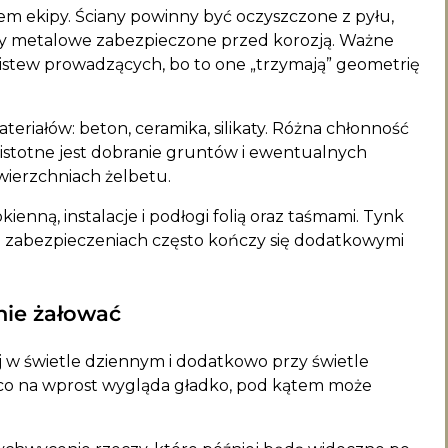
dem ekipy. Ściany powinny być oczyszczone z pyłu,
ty metalowe zabezpieczone przed korozją. Ważne
listew prowadzących, bo to one „trzymają” geometrię
riałów: beton, ceramika, silikaty. Różna chłonność
istotne jest dobranie gruntów i ewentualnych
wierzchniach żelbetu.
ienną, instalacje i podłogi folią oraz taśmami. Tynk
na zabezpieczeniach często kończy się dodatkowymi
nie żałować
ej w świetle dziennym i dodatkowo przy świetle
, co na wprost wygląda gładko, pod kątem może