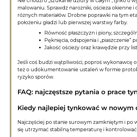
Nie chodzi o „szukanie dziury w całym”, tylko o
malowaniu. Sprawdź narożniki, ościeża okienne i 
różnych materiałów. Drobne poprawki na tym etap
położeniu gładzi lub pierwszej warstwy farby.
Równość płaszczyzn i piony, szczególni
Pęknięcia, odspojenia i „piaszczenie” 
Jakość ościeży oraz krawędzie przy lis
Jeśli coś budzi wątpliwości, poproś wykonawcę o
też o udokumentowanie ustaleń w formie protoko
ryzyko sporów.
FAQ: najczęstsze pytania o prace ty
Kiedy najlepiej tynkować w nowym
Najczęściej po stanie surowym zamkniętym i po 
się utrzymać stabilną temperaturę i kontrolować