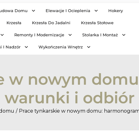
udowa Domu
Elewacje I Ocieplenia
Hokery
Krzesła
Krzesła Do Jadalni
Krzesła Stołowe
Remonty I Modernizacje
Stolarka I Montaż
i I Nadzór
Wykończenia Wnętrz
kie w nowym domu
warunki i odbiór
 domu
Prace tynkarskie w nowym domu: harmonogram, 