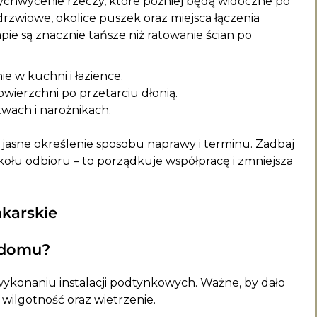
 wychwycenie rzeczy, które później będą widoczne po
drzwiowe, okolice puszek oraz miejsca łączenia
ie są znacznie tańsze niż ratowanie ścian po
e w kuchni i łazience.
powierzchni po przetarciu dłonią.
twach i narożnikach.
 jasne określenie sposobu naprawy i terminu. Zadbaj
łu odbioru – to porządkuje współpracę i zmniejsza
nkarskie
 domu?
wykonaniu instalacji podtynkowych. Ważne, by dało
 wilgotność oraz wietrzenie.