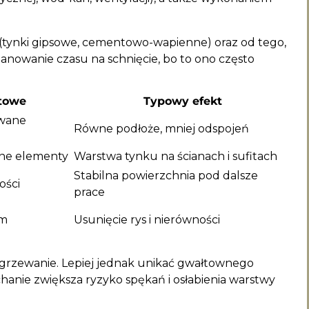
(tynki gipsowe, cementowo-wapienne) oraz od tego,
lanowanie czasu na schnięcie, bo to ono często
towe
Typowy efekt
owane
Równe podłoże, mniej odspojeń
one elementy
Warstwa tynku na ścianach i sufitach
Stabilna powierzchnia pod dalsze
ości
prace
ym
Usunięcie rys i nierówności
 dogrzewanie. Lepiej jednak unikać gwałtownego
anie zwiększa ryzyko spękań i osłabienia warstwy