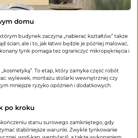
nowym domu
tórym budynek zaczyna „nabierać kształtów” także
d ścian, ale i to, jak łatwo będzie je później malować,
nany tynk pomaga też ograniczyć mikropęknięcia i
e „kosmetyką”. To etap, który zamyka część robót
c: wylewek, montażu stolarki wewnętrznej czy
ć, tym mniejsze ryzyko opóźnień i dodatkowych
k po kroku
zakończeniu stanu surowego zamkniętego, gdy
ymać stabilniejsze warunki. Zwykle tynkowanie
rycznej, wod-kan, wentylacji), a także wykonaniem