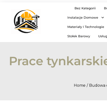
Skip
Bez Kategorii
B
to
content
Instalacje Domowe
Materiały I Technologie
Stołek Barowy
Usług
Prace tynkars
Home
Budowa