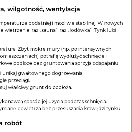
, wilgotność, wentylacja
mperaturze dodatniej i możliwie stabilnej. W nowych
ietrzenie: raz „sauna”, raz „lodówka”. Tynk lubi
ratura. Zbyt mokre mury (np. po intensywnych
mieszczeniach) potrafią wydłużyć schnięcie i
yłowe podłoże bez gruntowania sprzyja odspajaniu.
 unikaj gwałtownego dogrzewania.
gie przeciągi.
uj właściwy grunt do podłoża.
ykonawcą sposób jej użycia podczas schnięcia.
ymianę powietrza bez przesuszania krawędzi tynku.
a robót