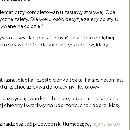
ylemat przy kompletowaniu zastawy stołowej. Oba
yczne zalety. Dla wielu osób decyzja zależy od stylu,
żywane na co dzień.
tko — wygląd potrafi zmylić. Jeśli chcesz głębiej
rto sprawdzić źródła specjalistyczne i przykłady
 jasna, gładka i często cienko ścięta. Fajans natomiast
turę, chociaż bywa dekoracyjny i kolorowy.
t zazwyczaj twardsza i bardziej odporna na ścieranie,
ej chłonny i wrażliwy na uderzenia, choć dobrej klasy
 znajdziesz też przewodniki tłumaczące,
fajans co to
i