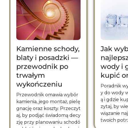
Kamienne schody,
Jak wyb
blaty i posadzki —
najleps
przewodnik po
wody i 
trwałym
kupić o
wykończeniu
Poradnik wyjaśnia, jakie test
y do wody w
Przewodnik omawia wybór
ą i gdzie ku
kamienia, jego montaż, pielę
zytaj, by wi
gnację oraz koszty. Przeczyt
wiązanie naj
aj, by podjąć świadomą decy
twoich potr
zję przy planowaniu schodó