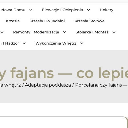
udowa Domu
Elewacje I Ocieplenia
Hokery
Krzesła
Krzesła Do Jadalni
Krzesła Stołowe
Remonty I Modernizacje
Stolarka I Montaż
i I Nadzór
Wykończenia Wnętrz
y fajans — co lepi
a wnętrz
Adaptacja poddasza
Porcelana czy fajans —