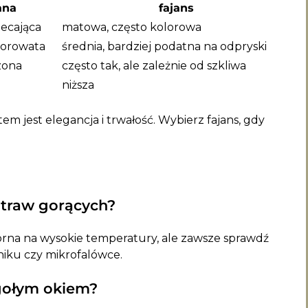
ana
fajans
iecająca
matowa, często kolorowa
porowata
średnia, bardziej podatna na odpryski
czona
często tak, ale zależnie od szkliwa
niższa
m jest elegancja i trwałość. Wybierz fajans, gdy
otraw gorących?
porna na wysokie temperatury, ale zawsze sprawdź
iku czy mikrofalówce.
 gołym okiem?