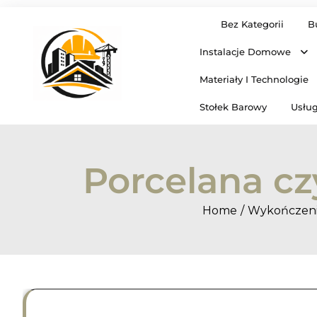
Skip
Bez Kategorii
B
to
content
Instalacje Domowe
Materiały I Technologie
Stołek Barowy
Usług
Porcelana cz
Home
Wykończeni