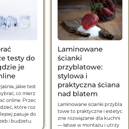
rać
Laminowane
ze testy do
ścianki
gdzie je
przyblatowe:
nline
stylowa i
praktyczna ściana
nad blatem
ybrać, co mierz
pić online. Przec
Laminowane ścianki przybla
edzieć, które roz
towe to praktyczne i estetyc
lepiej pasuje do
zne rozwiązanie dla kuchni
zeb i budżetu.
— łatwe w montażu i utrzy