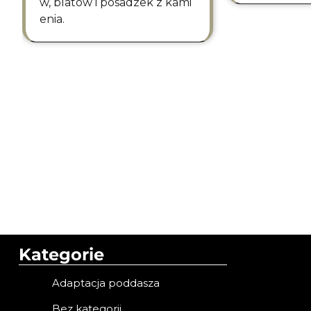
w, blatów i posadzek z kami
enia.
Kategorie
Adaptacja poddasza
Bez kategorii