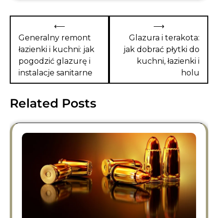
Nawigacja
⟵
⟶
wpisu
Generalny remont
Glazura i terakota:
łazienki i kuchni: jak
jak dobrać płytki do
pogodzić glazurę i
kuchni, łazienki i
instalacje sanitarne
holu
Related Posts