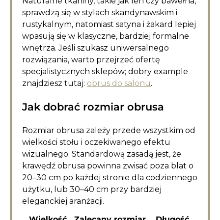
Naturalne tkaniny, takie jak len czy bawełna,
sprawdzą się w stylach skandynawskim i
rustykalnym, natomiast satyna i żakard lepiej
wpasują się w klasyczne, bardziej formalne
wnętrza. Jeśli szukasz uniwersalnego
rozwiązania, warto przejrzeć ofertę
specjalistycznych sklepów; dobry example
znajdziesz tutaj:
obrus do salonu
.
Jak dobrać rozmiar obrusa
Rozmiar obrusa zależy przede wszystkim od
wielkości stołu i oczekiwanego efektu
wizualnego. Standardową zasadą jest, że
krawędź obrusa powinna zwisać poza blat o
20–30 cm po każdej stronie dla codziennego
użytku, lub 30–40 cm przy bardziej
eleganckiej aranżacji.
Wielkość
Zalecany rozmiar
Długość