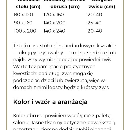
stołu (cm)
obrusa (cm)
zwisu (cm)
80 x 120
120 x 160
20–40
90 x 160
140 x 200
25–40
100 x 200
140 x 240
20–40
Jeżeli masz stół o niestandardowym kształcie
— okrągły czy owalny — zmierz średnicę lub
najdłuższy wymiar i dodaj odpowiedni zwis.
Warto też pamiętać o praktycznych
kwestiach: pod długi zwis mogą się
podczepiać dzieci lub zwierzęta, więc w
domach z nimi lepszy będzie krótszy zwis.
Kolor i wzór a aranżacja
Kolor obrusu powinien współgrać z paletą
salonu. Jasne tkaniny optycznie powiększają
przestrzeń, ciemne dodają głębi i elegancji.