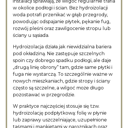
instalacji sprawiają, że wilgoć regularnie trafia
w okolice podłogi i ścian. Bez hydroizolacji
woda potrafi przenikać w głąb przegrody,
powodując odspajanie płytek, pękanie fug,
rozwój pleśni oraz zawilgocenie stropu lub
ściany u sąsiada.
Hydroizolacja działa jak niewidzialna bariera
pod okładziną. Nie zastępuje szczelnych
spoin czy dobrego spadku podłogi, ale daje
„drugą linię obrony” tam, gdzie same płytki i
fuga nie wystarczą. To szczególnie ważne w
nowych mieszkaniach, gdzie stropy i ściany
często są szczelne, a wilgoć może długo
pozostawać w przegrodzie.
W praktyce najczęściej stosuje się tzw.
hydroizolację podpłytkową: folię w płynie
lub zaprawy uszczelniające, uzupełnione
taśmami i mankietami w narożnikach oraz