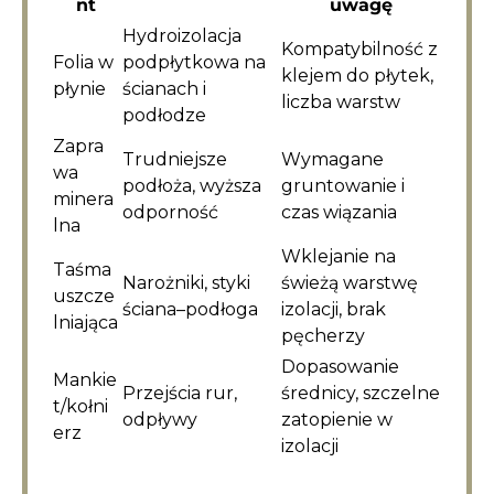
nt
uwagę
Hydroizolacja
Kompatybilność z
Folia w
podpłytkowa na
klejem do płytek,
płynie
ścianach i
liczba warstw
podłodze
Zapra
Trudniejsze
Wymagane
wa
podłoża, wyższa
gruntowanie i
minera
odporność
czas wiązania
lna
Wklejanie na
Taśma
Narożniki, styki
świeżą warstwę
uszcze
ściana–podłoga
izolacji, brak
lniająca
pęcherzy
Dopasowanie
Mankie
Przejścia rur,
średnicy, szczelne
t/kołni
odpływy
zatopienie w
erz
izolacji