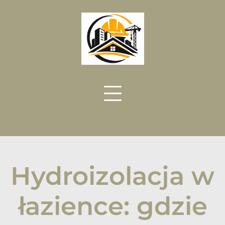
Skip
to
content
Hydroizolacja w
łazience: gdzie