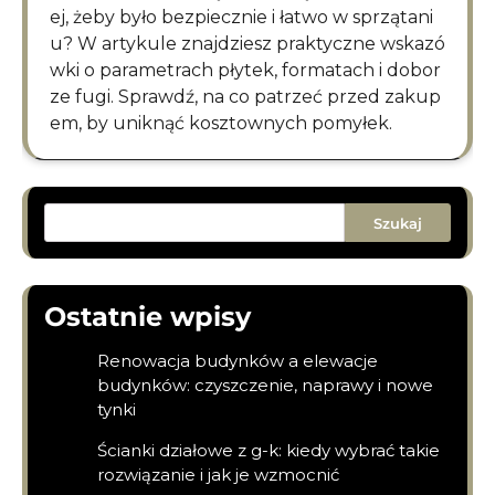
ej, żeby było bezpiecznie i łatwo w sprzątani
u? W artykule znajdziesz praktyczne wskazó
wki o parametrach płytek, formatach i dobor
ze fugi. Sprawdź, na co patrzeć przed zakup
em, by uniknąć kosztownych pomyłek.
Szukaj
Ostatnie wpisy
Renowacja budynków a elewacje
budynków: czyszczenie, naprawy i nowe
tynki
Ścianki działowe z g-k: kiedy wybrać takie
rozwiązanie i jak je wzmocnić