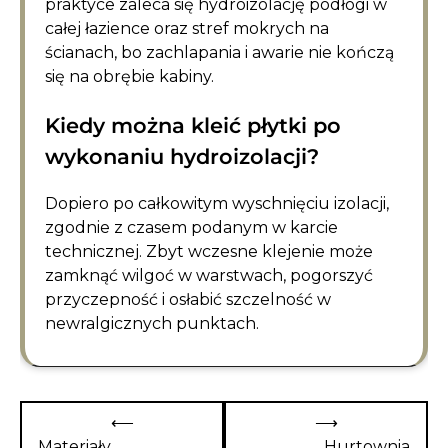
praktyce zaleca się hydroizolację podłogi w
całej łazience oraz stref mokrych na
ścianach, bo zachlapania i awarie nie kończą
się na obrębie kabiny.
Kiedy można kleić płytki po
wykonaniu hydroizolacji?
Dopiero po całkowitym wyschnięciu izolacji,
zgodnie z czasem podanym w karcie
technicznej. Zbyt wczesne klejenie może
zamknąć wilgoć w warstwach, pogorszyć
przyczepność i osłabić szczelność w
newralgicznych punktach.
Nawigacja
⟵
⟶
wpisu
Materiały
Hurtownia