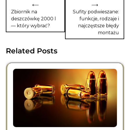
Nawigacja
⟵
⟶
wpisu
Zbiornik na
Sufity podwieszane:
deszczówkę 2000 l
funkcje, rodzaje i
— który wybrać?
najczęstsze błędy
montażu
Related Posts