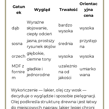
Orientac
Gatun
Wygląd
Trwałość
yjna
ek
cena
Wyraźne
bardzo
dąb
słojowanie,
wysoka
wysoka
ciepły odcień
jasna, prostszy
przystęp
sosna
średnia
rysunek słojów
na
głębokie,
orzech
wysoka
wysoka
ciemne tony
MDF z
uzależnio
gładkie i
umiarko
fornire
na od
jednorodne
wana
m
jakości
Wykończenie — lakier, olej czy wosk —
decyduje o wyglądzie i sposobie pielęgnacji.
Olej podkreśla strukturę drewna i jest łatwy
do miejscowych napraw, lakier lepiej chroni