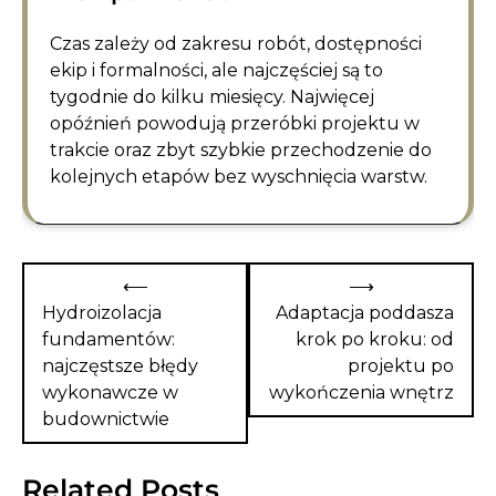
Czas zależy od zakresu robót, dostępności
ekip i formalności, ale najczęściej są to
tygodnie do kilku miesięcy. Najwięcej
opóźnień powodują przeróbki projektu w
trakcie oraz zbyt szybkie przechodzenie do
kolejnych etapów bez wyschnięcia warstw.
Nawigacja
⟵
⟶
wpisu
Hydroizolacja
Adaptacja poddasza
fundamentów:
krok po kroku: od
najczęstsze błędy
projektu po
wykonawcze w
wykończenia wnętrz
budownictwie
Related Posts