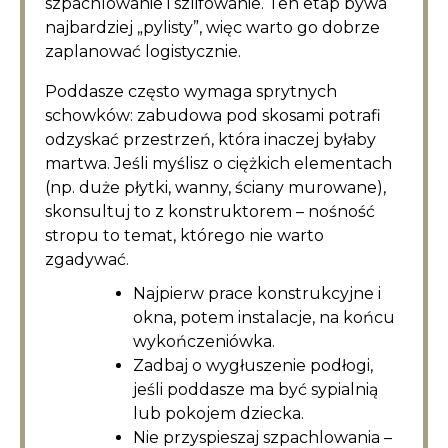
szpachlowanie i szlifowanie. Ten etap bywa
najbardziej „pylisty”, więc warto go dobrze
zaplanować logistycznie.
Poddasze często wymaga sprytnych
schowków: zabudowa pod skosami potrafi
odzyskać przestrzeń, która inaczej byłaby
martwa. Jeśli myślisz o ciężkich elementach
(np. duże płytki, wanny, ściany murowane),
skonsultuj to z konstruktorem – nośność
stropu to temat, którego nie warto
zgadywać.
Najpierw prace konstrukcyjne i
okna, potem instalacje, na końcu
wykończeniówka.
Zadbaj o wygłuszenie podłogi,
jeśli poddasze ma być sypialnią
lub pokojem dziecka.
Nie przyspieszaj szpachlowania –