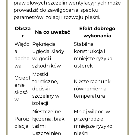
prawidłowych szczelin wentylacyjnych może
prowadzić do zawilgocenia, spadku
parametrów izolacji i rozwoju pleśni.
Obsza
Efekt dobrego
Na co uważać
r
wykonania
Więźb
Pęknięcia,
Stabilna
a
ugięcia, ślady
konstrukcja i
dacho
wilgoci i
mniejsze ryzyko
wa
szkodników
usterek
Mostki
Ociepl
termiczne,
Niższe rachunki i
enie
dociski i
równomierna
skosó
szczeliny w
temperatura
w
izolacji
Nieszczelne
Mniej wilgoci w
Paroiz
łączenia, brak
przegrodzie,
olacja
taśm i
mniejsze ryzyko
uszczelnień
pleśni