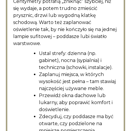
Centymetry potrafią „zniknąć” szybciej, niż
się wydaje, a potem trudno zmieścić
prysznic, drzwi lub wygodną klatkę
schodową. Warto też zaplanować
oświetlenie tak, by nie kończyło się na jednej
lampie sufitowej – poddasze lubi światło
warstwowe.
Ustal strefy: dzienna (np.
gabinet), nocna (sypialnia) i
techniczna (schowki, instalacje).
Zaplanuj miejsca, w których
wysokość jest pełna – tam stawiaj
najczęściej używane meble.
Przewidź okna dachowe lub
lukarny, aby poprawić komfort i
doświetlenie.
Zdecyduj, czy poddasze ma być
otwarte, czy podzielone na
mniejsze pomieszczenia.